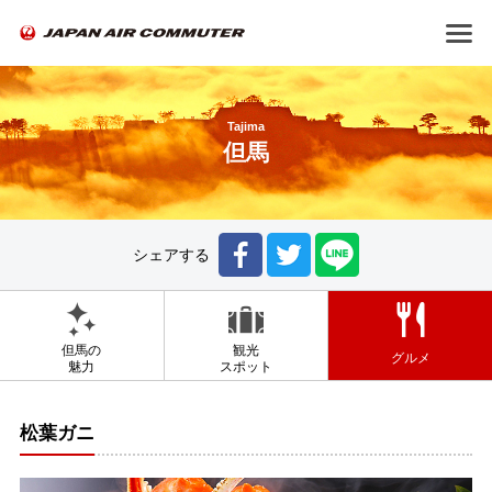
Tajima
但馬
シェアする
但馬の
観光
グルメ
魅力
スポット
松葉ガニ