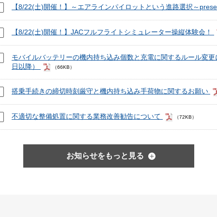
【8/22(土)開催！】～エアラインパイロットという進路選択～presente
【8/22(土)開催！】JACフルフライトシミュレーター操縦体験会！
モバイルバッテリーの機内持ち込み個数と充電に関するルール変更につ
日以降）
（66KB）
搭乗手続きの締切時刻厳守と機内持ち込み手荷物に関するお願い
不適切な整備処置に関する業務改善勧告について
（72KB）
お知らせをもっと見る