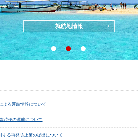
日本をつなぐATR（動画公開中）
響による運航情報について
 臨時便の運航について
対する再発防止策の提出について