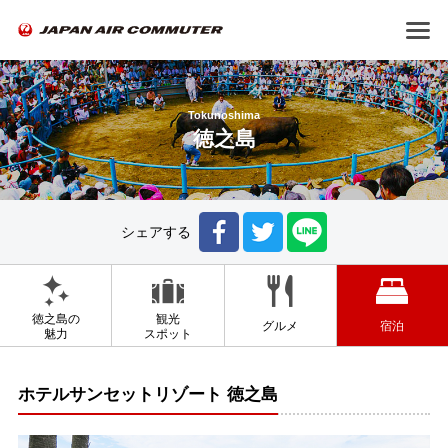
Tokunoshima
徳之島
シェアする
徳之島の
観光
グルメ
宿泊
魅力
スポット
ホテルサンセットリゾート 徳之島